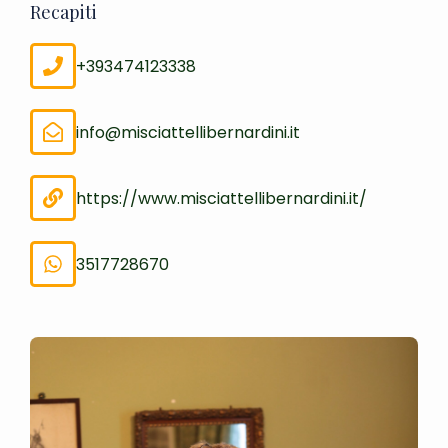
Recapiti
+393474123338
info@misciattellibernardini.it
https://www.misciattellibernardini.it/
3517728670