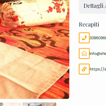
Dettagli
Recapiti
3396096
info@shia
https://s