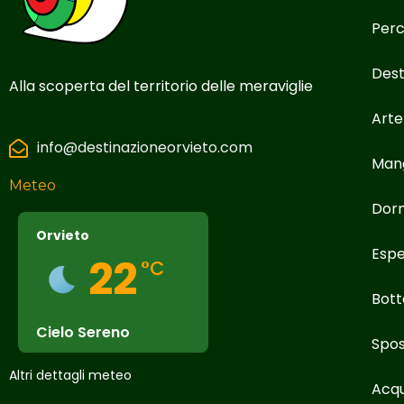
Perc
Dest
Alla scoperta del territorio delle meraviglie
Arte
info@destinazioneorvieto.com
Man
Meteo
Dor
Orvieto
Espe
22
°C
Bott
Cielo Sereno
Spos
Altri dettagli meteo
Acqu