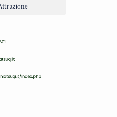
 Attrazione
801
tsuqi.it
hiatsuqi.it/index.php