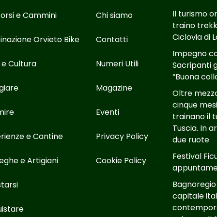
Il turismo o
orsi e Cammini
Chi siamo
traino trekk
Ciclovia di 
inazione Orvieto Bike
Contatti
Impegno con
 e Cultura
Numeri Utili
Sacripanti g
“Buona coll
giare
Magazine
Oltre mezzo 
cinque mesi
mire
Eventi
trainano il 
Tuscia. In 
rienze e Cantine
Privacy Policy
due ruote
Festival Fic
eghe e Artigiani
Cookie Policy
appuntamen
Bagnoregio
tarsi
capitale ita
contempora
istare