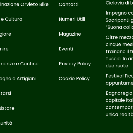
Ciclovia di 
inazione Orvieto Bike
Contatti
Impegno con
 e Cultura
Numeri Utili
Sacripanti g
“Buona coll
giare
Magazine
Oltre mezzo 
cinque mesi
mire
Eventi
trainano il 
Tuscia. In 
rienze e Cantine
Privacy Policy
due ruote
Festival Fic
eghe e Artigiani
Cookie Policy
appuntamen
Bagnoregio
tarsi
capitale ita
contempora
istare
unica real
unità