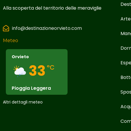
Dest
Alla scoperta del territorio delle meraviglie
Arte
info@destinazioneorvieto.com
Man
Meteo
Dor
Orvieto
Espe
33
°C
Bott
Pioggia Leggera
Spos
Altri dettagli meteo
Acqu
Com