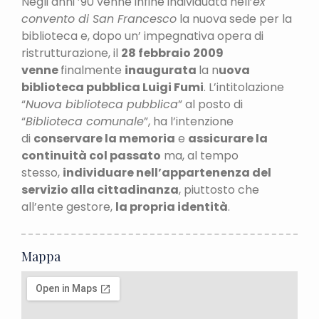
Negli anni ’90 venne infine individuata nell’
ex
convento di San Francesco
la nuova sede per la
biblioteca e, dopo un’ impegnativa opera di
ristrutturazione, il
28 febbraio 2009
venne
finalmente
inaugurata
la n
uova
biblioteca pubblica Luigi Fumi
. L’intitolazione
“
Nuova biblioteca pubblica
” al posto di
“
Biblioteca comunale
”, ha l’intenzione
di
conservare la memoria
e
assicurare la
continuità col passato
ma, al tempo
stesso,
individuare nell’appartenenza del
servizio alla cittadinanza
, piuttosto che
all’ente gestore,
la propria identità
.
Mappa