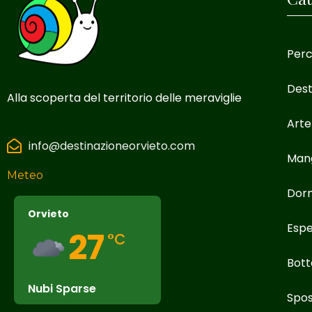
Perc
Dest
Alla scoperta del territorio delle meraviglie
Arte
info@destinazioneorvieto.com
Man
Meteo
Dor
Orvieto
Espe
27
°C
Bott
Nubi Sparse
Spos