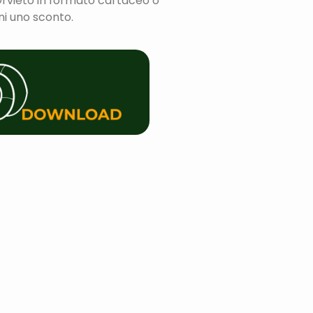
rvieto in formato cartaceo o
eni uno sconto.