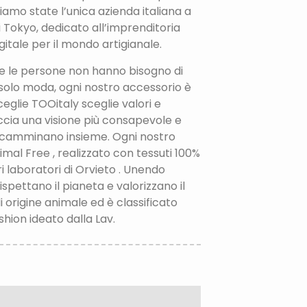
iamo state l’unica azienda italiana a
 Tokyo, dedicato all’imprenditoria
gitale per il mondo artigianale.
he le persone non hanno bisogno di
 solo moda, ogni nostro accessorio è
ceglie TOOitaly sceglie valori e
ccia una visione più consapevole e
te camminano insieme. Ogni nostro
al Free , realizzato con tessuti 100%
i laboratori di Orvieto . Unendo
spettano il pianeta e valorizzano il
i origine animale ed è classificato
shion ideato dalla Lav.