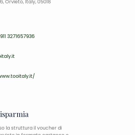
6, Orvieto, Italy, 05018
911 3271657936
taly.it
www.tooitaly.it/
risparmia
 la struttura il voucher di