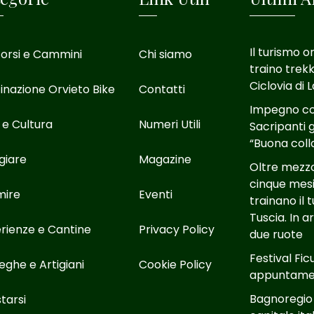
Il turismo o
orsi e Cammini
Chi siamo
traino trekk
Ciclovia di 
inazione Orvieto Bike
Contatti
Impegno con
 e Cultura
Numeri Utili
Sacripanti g
“Buona coll
giare
Magazine
Oltre mezzo 
cinque mesi
mire
Eventi
trainano il 
Tuscia. In 
rienze e Cantine
Privacy Policy
due ruote
Festival Fic
eghe e Artigiani
Cookie Policy
appuntamen
Bagnoregio
tarsi