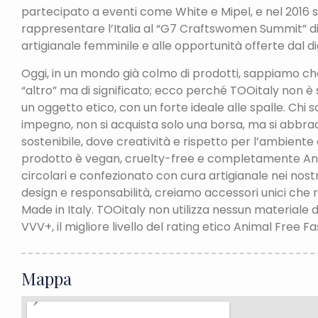
partecipato a eventi come White e Mipel, e nel 2016 s
rappresentare l’Italia al “G7 Craftswomen Summit” di
artigianale femminile e alle opportunità offerte dal di
Oggi, in un mondo già colmo di prodotti, sappiamo c
“altro” ma di significato; ecco perché TOOitaly non è
un oggetto etico, con un forte ideale alle spalle. Chi s
impegno, non si acquista solo una borsa, ma si abbra
sostenibile, dove creatività e rispetto per l’ambien
prodotto è vegan, cruelty-free e completamente Anim
circolari e confezionato con cura artigianale nei nostr
design e responsabilità, creiamo accessori unici che ri
Made in Italy. TOOitaly non utilizza nessun materiale d
VVV+, il migliore livello del rating etico Animal Free Fa
Mappa