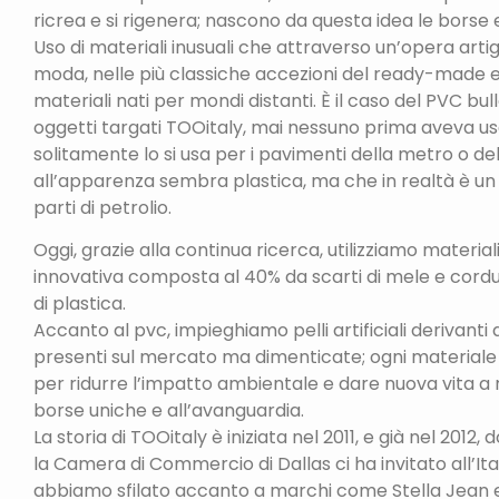
ricrea e si rigenera; nascono da questa idea le borse 
Uso di materiali inusuali che attraverso un’opera artig
moda, nelle più classiche accezioni del ready-made e de
materiali nati per mondi distanti. È il caso del PVC bu
oggetti targati TOOitaly, mai nessuno prima aveva us
solitamente lo si usa per i pavimenti della metro o de
all’apparenza sembra plastica, ma che in realtà è un p
parti di petrolio.
Oggi, grazie alla continua ricerca, utilizziamo materi
innovativa composta al 40% da scarti di mele e cordu
di plastica.
Accanto al pvc, impieghiamo pelli artificiali derivanti d
presenti sul mercato ma dimenticate; ogni materiale
per ridurre l’impatto ambientale e dare nuova vita a r
borse uniche e all’avanguardia.
La storia di TOOitaly è iniziata nel 2011, e già nel 201
la Camera di Commercio di Dallas ci ha invitato all’It
abbiamo sfilato accanto a marchi come Stella Jean