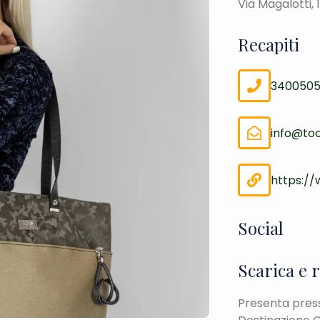
Via Magalotti, 1
Recapiti
3400505
info@tooi
https://
Social
Scarica e 
Presenta presso