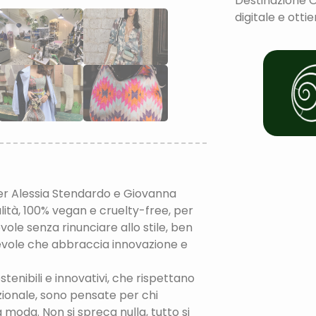
Destinazione O
digitale e otti
gner Alessia Stendardo e Giovanna
alità, 100% vegan e cruelty-free, per
le senza rinunciare allo stile, ben
vole che abbraccia innovazione e
tenibili e innovativi, che rispettano
zionale, sono pensate per chi
moda. Non si spreca nulla, tutto si