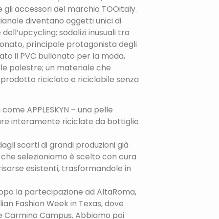
e gli accessori del marchio TOOitaly.
ianale diventano oggetti unici di
ll’upcycling; sodalizi inusuali tra
llonato, principale protagonista degli
ato il PVC bullonato per la moda,
lle palestre; un materiale che
rodotto riciclato e riciclabile senza
ali come APPLESKYN – una pelle
re interamente riciclate da bottiglie
agli scarti di grandi produzioni già
 che selezioniamo è scelto con cura
isorse esistenti, trasformandole in
2, dopo la partecipazione ad AltaRoma,
alian Fashion Week in Texas, dove
 e Carmina Campus. Abbiamo poi