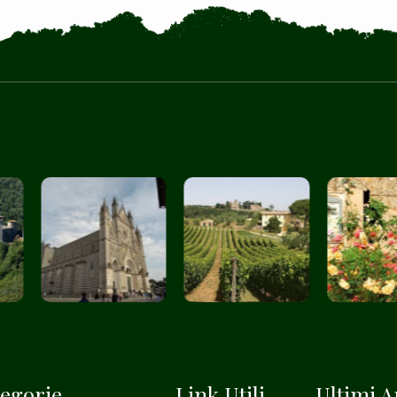
egorie
Link Utili
Ultimi Ar