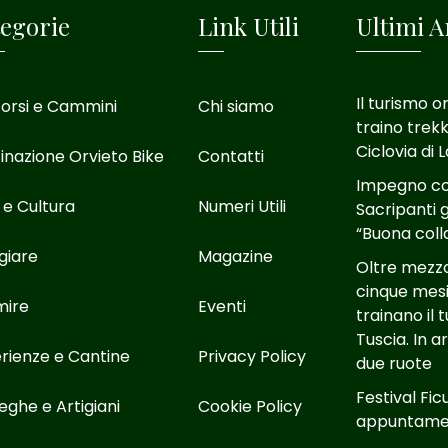
egorie
Link Utili
Ultimi Ar
Il turismo o
orsi e Cammini
Chi siamo
traino trekk
Ciclovia di 
inazione Orvieto Bike
Contatti
Impegno con
 e Cultura
Numeri Utili
Sacripanti g
“Buona coll
giare
Magazine
Oltre mezzo 
cinque mesi
mire
Eventi
trainano il 
Tuscia. In 
rienze e Cantine
Privacy Policy
due ruote
Festival Fic
eghe e Artigiani
Cookie Policy
appuntamen