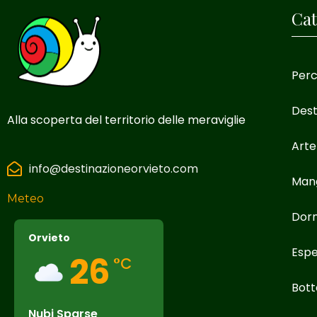
Cat
Perc
Dest
Alla scoperta del territorio delle meraviglie
Arte
info@destinazioneorvieto.com
Man
Meteo
Dor
Orvieto
Espe
26
°C
Bott
Nubi Sparse