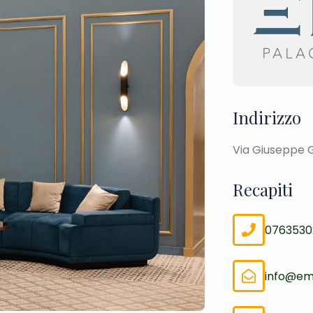
Indirizzo
Via Giuseppe G
Recapiti
0763530
info@e