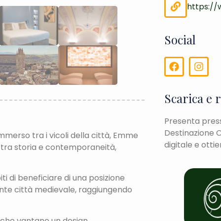
https:/
Social
Scarica e 
Presenta presso
Destinazione O
mmerso tra i vicoli della città, Emme
digitale e otti
 tra storia e contemporaneità,
i di beneficiare di una posizione
ante città medievale, raggiungendo
, che vantano un design