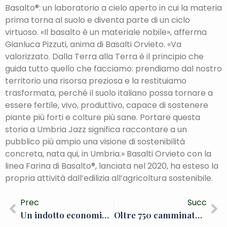
Basalto®: un laboratorio a cielo aperto in cui la materia
prima torna al suolo e diventa parte di un ciclo
virtuoso. «Il basalto è un materiale nobile», afferma
Gianluca Pizzuti, anima di Basalti Orvieto. «Va
valorizzato. Dalla Terra alla Terra è il principio che
guida tutto quello che facciamo: prendiamo dal nostro
territorio una risorsa preziosa e la restituiamo
trasformata, perché il suolo italiano possa tornare a
essere fertile, vivo, produttivo, capace di sostenere
piante più forti e colture più sane. Portare questa
storia a Umbria Jazz significa raccontare a un
pubblico più ampio una visione di sostenibilità
concreta, nata qui, in Umbria.» Basalti Orvieto con la
linea Farina di Basalto®, lanciata nel 2020, ha esteso la
propria attività dall’edilizia all’agricoltura sostenibile.
Prec
Succ
Un indotto economico di 290 mila euro sul territorio, 1200 camminatori, nuovi prodotti e servizi sul mercato, l’esplosione social. Un quadrimestre d’oro per DO
Oltre 750 camminatori in due fine settimana e adesso arriva il cicloturismo