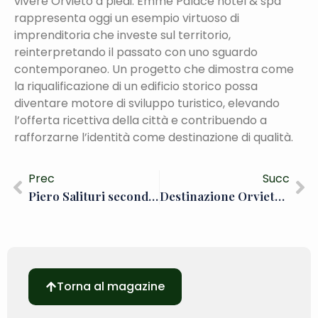
vivere Orvieto a piedi. Emme Palace hotel & spa
rappresenta oggi un esempio virtuoso di
imprenditoria che investe sul territorio,
reinterpretando il passato con uno sguardo
contemporaneo. Un progetto che dimostra come
la riqualificazione di un edificio storico possa
diventare motore di sviluppo turistico, elevando
l’offerta ricettiva della città e contribuendo a
rafforzarne l’identità come destinazione di qualità.
Prec
Succ
Piero Salituri secondo Ambasciatore di Orvieto nel mondo. Accordo per la promozione in Austria
Destinazione Orvieto punta sui territori. Al via il “Progetto Allerona”.
Torna al magazine