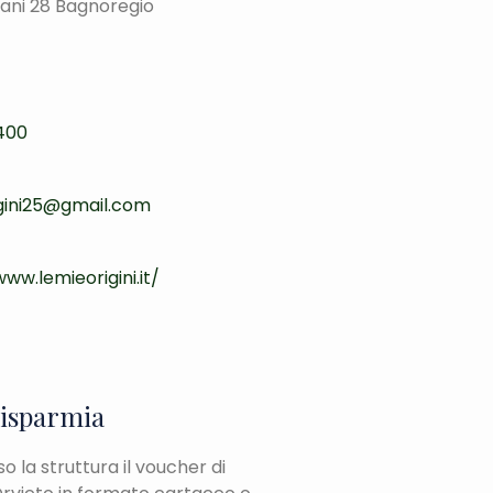
mani 28 Bagnoregio
400
gini25@gmail.com
ww.lemieorigini.it/
risparmia
 la struttura il voucher di