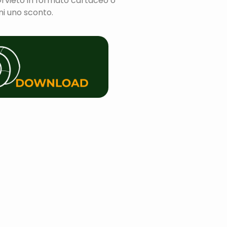
rvieto in formato cartaceo o
eni uno sconto.