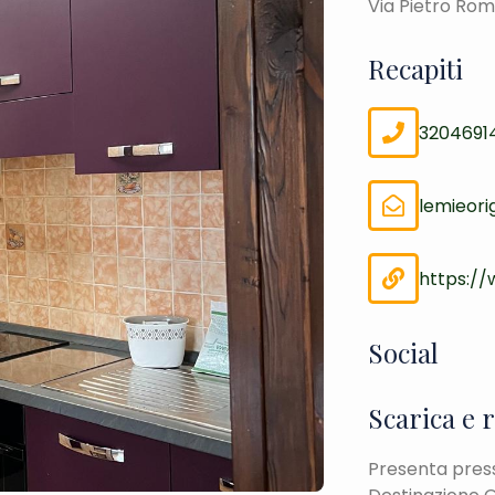
Via Pietro Ro
Recapiti
3204691
lemieori
https://w
Social
Scarica e 
Presenta presso