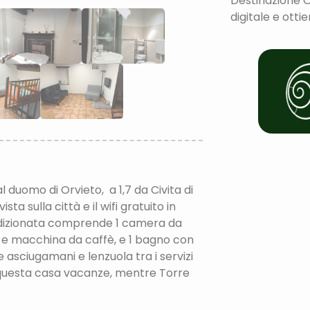
Destinazione O
digitale e otti
l duomo di Orvieto, a 1,7 da Civita di
ta sulla città e il wifi gratuito in
ondizionata comprende 1 camera da
ro e macchina da caffè, e 1 bagno con
asciugamani e lenzuola tra i servizi
a questa casa vacanze, mentre Torre