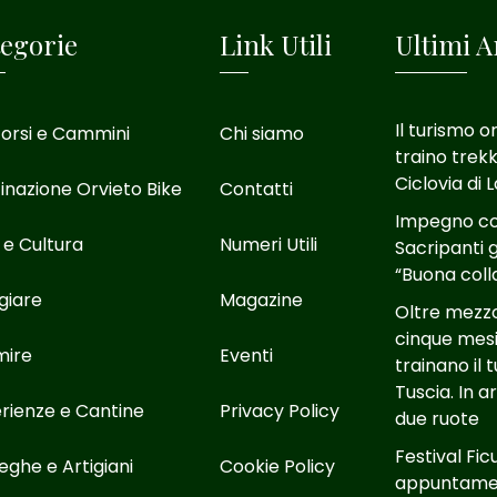
egorie
Link Utili
Ultimi Ar
Il turismo o
orsi e Cammini
Chi siamo
traino trekk
Ciclovia di 
inazione Orvieto Bike
Contatti
Impegno con
 e Cultura
Numeri Utili
Sacripanti g
“Buona coll
giare
Magazine
Oltre mezzo 
cinque mesi
mire
Eventi
trainano il 
Tuscia. In 
rienze e Cantine
Privacy Policy
due ruote
Festival Fic
eghe e Artigiani
Cookie Policy
appuntamen