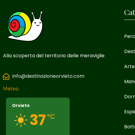
Cat
Perc
Dest
Alla scoperta del territorio delle meraviglie
Arte
info@destinazioneorvieto.com
Man
Meteo
Dor
Orvieto
Espe
37
°C
Bott