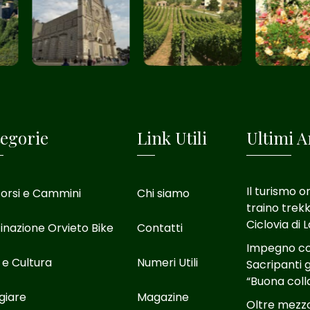
egorie
Link Utili
Ultimi Ar
Il turismo o
orsi e Cammini
Chi siamo
traino trekk
Ciclovia di 
inazione Orvieto Bike
Contatti
Impegno con
 e Cultura
Numeri Utili
Sacripanti g
“Buona coll
giare
Magazine
Oltre mezzo 