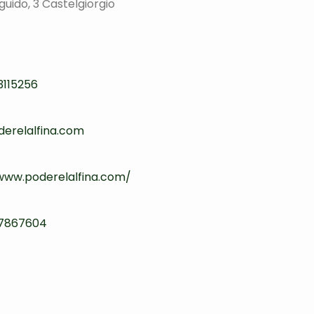
uido, 3 Castelgiorgio
3115256
erelalfina.com
www.poderelalfina.com/
 7867604