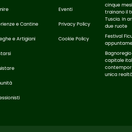
cinque mesi
mire
Eventi
trainano il 
Tuscia. In 
rienze e Cantine
Privacy Policy
due ruote
Festival Fic
eghe e Artigiani
Cookie Policy
appuntamen
Bagnoregio
tarsi
capitale ita
contempora
istare
unica real
unità
essionisti