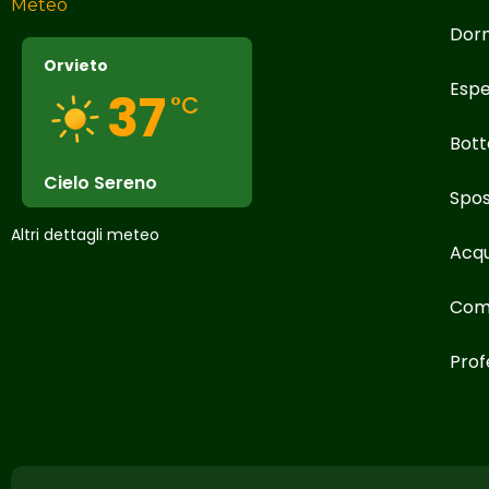
Meteo
Dor
Orvieto
Espe
37
°C
Bott
Cielo Sereno
Spos
Altri dettagli meteo
Acqu
Com
Prof