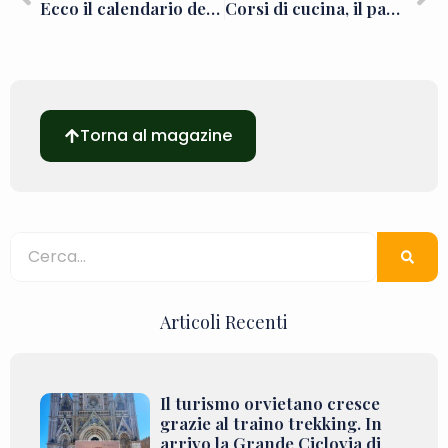
Ecco il calendario degli eventi in programma ad Orvieto nel corso del 2026
Corsi di cucina, il panino degli antichi Etruschi e 14 tour operator che promuovono le aziende di Destinazione Orvieto in Italia e all’estero
Torna al magazine
Articoli Recenti
Il turismo orvietano cresce
grazie al traino trekking. In
arrivo la Grande Ciclovia di