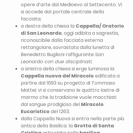
opere d’arte dal Medioevo al Settecento. Vi
si accede dal portale centrale della
facciata;
a destra della chiesa la
Cappella/ Oratorio
di San Leonardo
, oggi adibita a sagrestia,
riconoscibile dalla facciata esterna
rettangolare, sovrastata dalla lunetta di
Benedetto Buglioni raffigurante
San
Leonardo con due disciplinati
;
a sinistra della chiesa si erge luminosa la
Cappella nuova del Miracolo
edificata a
partire dal 1693 su progetto di Tommaso
Mattei; vi si conservano le quattro lastre di
marmo che la tradizione vuole macchiati
dal sangue prodigioso del
Miracolo
Eucaristico
del 1263;
dalla Cappella Nuova si entra nella parte più
antica della Basilica: la
Grotta di Santa
Cristina
articolata nella
basilica